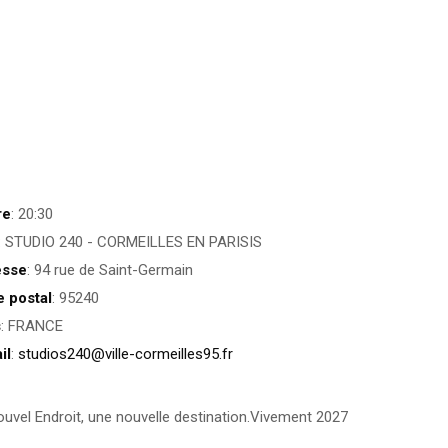
re
: 20:30
: STUDIO 240 - CORMEILLES EN PARISIS
esse
: 94 rue de Saint-Germain
 postal
: 95240
s
: FRANCE
il
:
studios240@ville-cormeilles95.fr
ouvel Endroit, une nouvelle destination.Vivement 2027