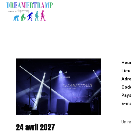
Heu
Lieu
Adr
Code
Pay
E-ma
Un n
24 avril 2027