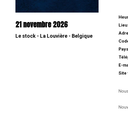
Heu
21 novembre 2026
Lieu
Adr
Le stock - La Louvière - Belgique
Code
Pay
Tél
E-ma
Site
Nous
Nouv