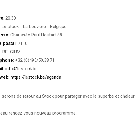
re
: 20:30
: Le stock - La Louvière - Belgique
esse
: Chaussée Paul Houtart 88
 postal
: 7110
s
: BELGIUM
éphone
: +32 (0)495/50.38.71
il
:
info@lestock.be
 web
:
https://lestock.be/agenda
 serons de retour au Stock pour partager avec le superbe et chaleure
eau rendez vous nouveau programme.